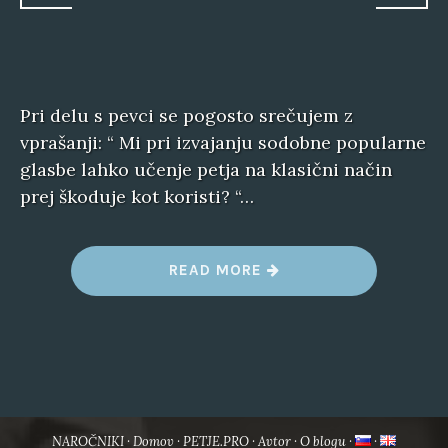
Pri delu s pevci se pogosto srečujem z
vprašanji: “ Mi pri izvajanju sodobne popularne
glasbe lahko učenje petja na klasični način
prej škoduje kot koristi? “…
“
READ MORE
V
O
K
A
L
N
A
T
E
H
N
NAROČNIKI
Domov
PETJE.PRO
Avtor
O blogu