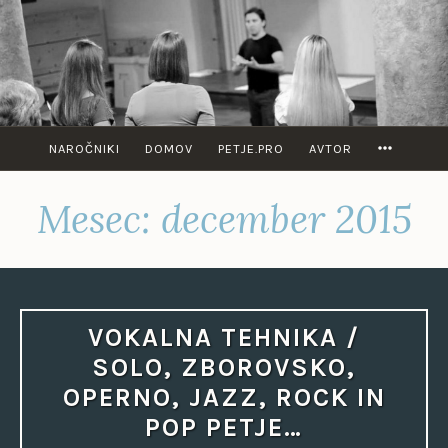
Skip
to
content
PETJE Z
ROBERTOM
FEGUŠEM
MORE
NAROČNIKI
DOMOV
PETJE.PRO
AVTOR
Mesec:
december 2015
VOKALNA TEHNIKA /
SOLO, ZBOROVSKO,
OPERNO, JAZZ, ROCK IN
POP PETJE…